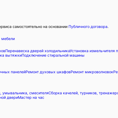
ервиса самостоятельно на основании
Публичного договора
.
 мебели
ров
Перенавеска дверей холодильника
Установка измельчителя 
вка вытяжки
Подключение стиральной машины
очных панелей
Ремонт духовых шкафов
Ремонт микроволновок
Ре
и, умывальника, смесителя
Сборка качелей, турников, тренажер
ной двери
Мастер на час