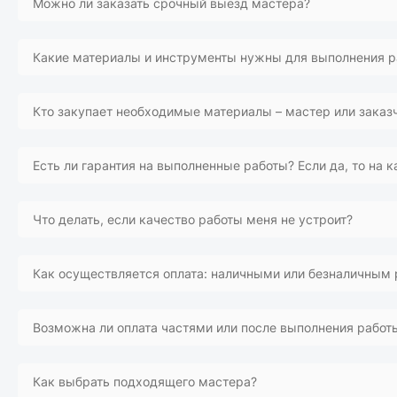
Можно ли заказать срочный выезд мастера?
договоренности.
Наши специалисты оперативно реагируют на все заявки, по
Какие материалы и инструменты нужны для выполнения р
Никаких дополнительных материалов от вас не потребуется
Кто закупает необходимые материалы – мастер или заказ
Материалы могут быть предоставлены как мастером, так и 
Есть ли гарантия на выполненные работы? Если да, то на к
Да, гарантия предоставляется исполнителем. Срок зависит о
Что делать, если качество работы меня не устроит?
Заполните форму «Претензия » в нижней части сайта. Мы 
Как осуществляется оплата: наличными или безналичным
Оплата осуществляется напрямую мастеру, удобный способ
Возможна ли оплата частями или после выполнения работ
Оплата производится только после завершения работ и ваш
Как выбрать подходящего мастера?