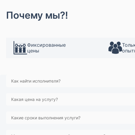
Почему мы?!
Фиксированные
Толь
цены
опыт
Как найти исполнителя?
Вы можете оставить заявку онлайн, заполнив простую фор
Какая цена на услугу?
позвонить нам по одному из наших номеров телефонов:
+37
выбрать лучший вариант для вас.
Мастера из нашей базы работают по средне рыночным цена
Какие сроки выполнения услуги?
Сроки выполнения услуги зависят от сложности заказа и до