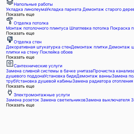
Напольные работы
Укладка линолеума
Укладка паркета
Демонтаж старого дере
Показать еще
Отделка потолка
Монтаж потолочного плинтуса
Шпатлевка потолка
Покраска п
Показать еще
Отделка стен
Декоративная штукатурка стен
Демонтаж плитки
Демонтаж ш
плитки на стену
Поклейка обоев
Показать еще
Сантехнические услуги
Замена сливной системы в бачке унитаза
Прочистка канализ
душевого поддона
Установка биде
Демонтаж ванны
Замена по
труб
Установка душевой кабины
Замена радиатора отопления 
Показать еще
Электромонтажные услуги
Замена розеток
Замена светильников
Замена выключателя
З
Показать еще