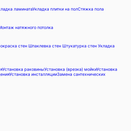
кладка ламината
Укладка плитки на пол
Стяжка пола
Монтаж натяжного потолка
окраска стен
Шпаклевка стен
Штукатурка стен
Укладка
ля
Установка раковины
Установка (врезка) мойки
Установка
дения
Установка инсталляции
Замена сантехнических