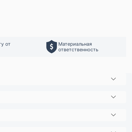
ту от
Материальная
ответственность
судим все детали вашего заказа. Или вы можете
рады ответить на все ваши вопросы и помочь вам
й на мелкие работы. Сложные работы только по