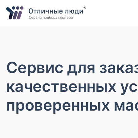
Ваша заявка
За каждый оформленный заказ вы получаете Cash-back на свой
Итого:
0.00
руб.
Указанная сумма не является публичной офертой и может меня
Контактная информация
Имя*
Город*
Сервис для зака
Адрес*
качественных ус
проверенных ма
Телефон*
Опишите задачу