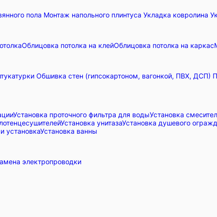
вянного пола
Монтаж напольного плинтуса
Укладка ковролина
У
отолка
Облицовка потолка на клей
Облицовка потолка на каркас
тукатурки
Обшивка стен (гипсокартоном, вагонкой, ПВХ, ДСП)
П
ации
Установка проточного фильтра для воды
Установка смесите
лотенцесушителей
Установка унитаза
Установка душевого ограж
и установка
Установка ванны
амена электропроводки