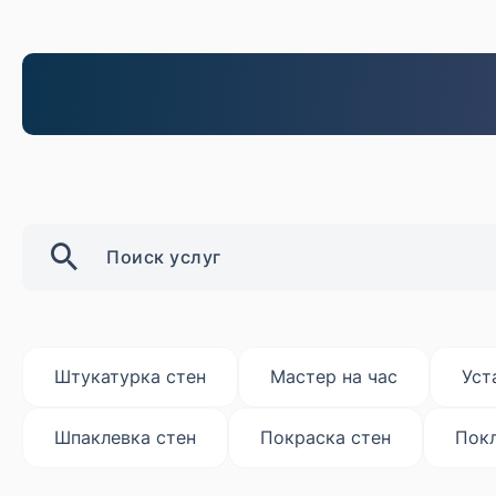
Прикрепить фото (до 5 шт.)
(Подсказка: фото помогут мастеру т
Добавить фото
Я согласен с условиями
обработки данных
Штукатурка стен
Мастер на час
Уст
Шпаклевка стен
Покраска стен
Покл