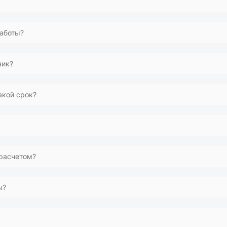
этому оформление срочного вызова не требуется!
аботы?
. Мастер привезет всё необходимое.
чик?
заказчиком — выбирайте удобный для вас вариант.
акой срок?
т типа работ и составляет от 3 месяцев до 2 лет.
оперативно решим ваш вопрос.
 расчетом?
 вы согласуете с ним лично.
ы?
его подтверждения их качества.