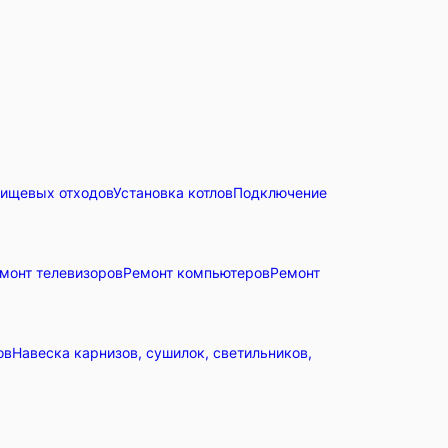
пищевых отходов
Установка котлов
Подключение
монт телевизоров
Ремонт компьютеров
Ремонт
ов
Навеска карнизов, сушилок, светильников,