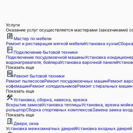
Услуги
Оказание услуг осуществляется мастерами (заказчиками) с
Мастер по мебели
Ремонт и реставрация мягкой мебели
Установка кухни
Сборка
Подключение бытовой техники
Подключение посудомоечной машины
Установка кондиционе
водонагревателя, бойлера
Установка варочной панели
Устано
Показать еще
Ремонт бытовой техники
Ремонт пылесосов
Ремонт посудомоечных машин
Ремонт вар
кофемашин
Ремонт холодильников
Ремонт стиральных машин
Показать еще
Установка, сборка, навеска, врезка
Вскрытие замков
Установка теплицы
Установка, врезка мойк
рольштор
Сборка спортивных комплексов
Замена замка вход
Показать еще
Двери, окна
Установка межкомнатных дверей
Установка входных дверей