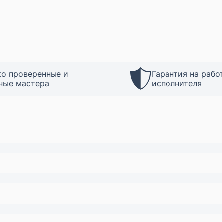
ко проверенные и
Гарантия на рабо
ные мастера
исполнителя
му на нашем сайте. Мы свяжемся с вами в ближайшее время и об
5-33-357-52-37
или
+375-29-357-52-37
. Наши операторы будут 
м - без завышения тарифов и скрытых доплат.
говоренности с мастером. В среднем это занимает от 1 до 3 дне