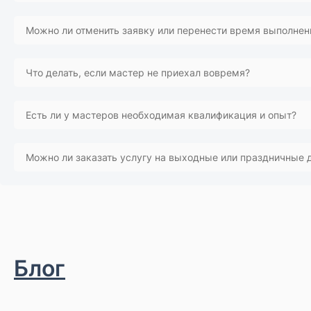
Наша система автоматически подбирает специалиста, учит
Можно ли отменить заявку или перенести время выполнен
Да, достаточно связаться с нами по указанным телефонам,
Что делать, если мастер не приехал вовремя?
Такие ситуации редки, но возможны из-за форс-мажоров (п
Есть ли у мастеров необходимая квалификация и опыт?
Все специалисты проходят три этапа проверки и выполняют
Можно ли заказать услугу на выходные или праздничные 
квалификации.
Да, мы работаем без выходных, включая праздники.
Блог