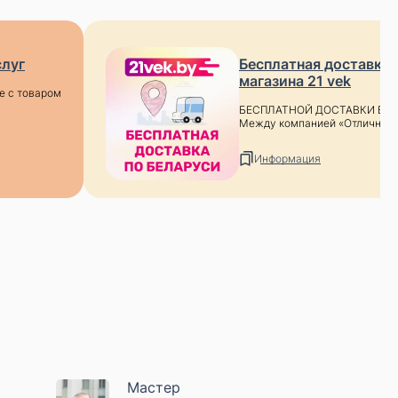
слуг
Бесплатная доставка 
магазина 21 vek
е с товаром
БЕСПЛАТНОЙ ДОСТАВКИ ВРЕ
Между компанией «Отличные люд
Информация
Мастер