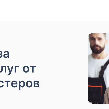
 счет
ться в зависимости от сложности работы
за
луг от
стеров