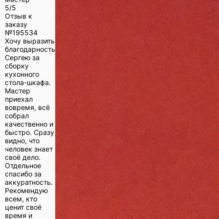
5/5
Отзыв к
заказу
№
195534
Хочу выразить
благодарность
Сергею за
сборку
кухонного
стола-шкафа.
Мастер
приехал
вовремя, всё
собрал
качественно и
быстро. Сразу
видно, что
человек знает
своё дело.
Отдельное
спасибо за
аккуратность.
Рекомендую
всем, кто
ценит своё
время и