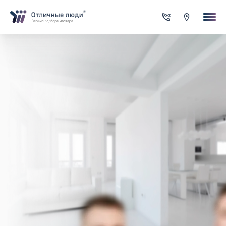
Ваша заявка
За каждый оформленный заказ вы получаете Cash-back на сво
счет
Итого:
0.00
руб.
Указанная сумма не является публичной офертой и может
меняться в зависимости от сложности работы
Контактная информация
Имя*
Город*
Адрес*
Телефон*
Опишите задачу