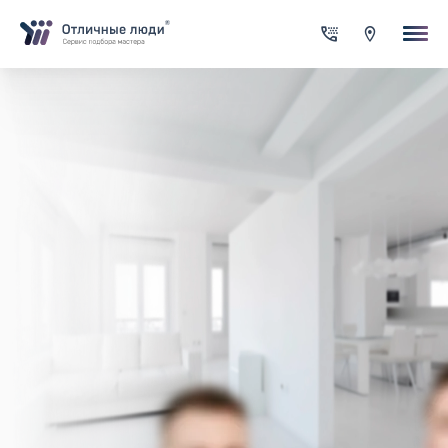
Ваша заявка
За каждый оформленный заказ вы получаете Cash-back на сво
счет
Итого:
0.00
руб.
Указанная сумма не является публичной офертой и может
меняться в зависимости от сложности работы
Контактная информация
Имя*
Город*
Адрес*
Телефон*
Опишите задачу