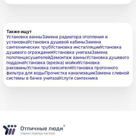
Также ищут
Установка ванны
Замена радиатора отопления и
установка
Установка душевой кабины
Замена
сантехнических труб
Установка инсталляции
Установка
душевого ограждения
Установка унитаза
Замена
полотенцесушителей
Демонтаж ванны
Установка душевого
поддона
Установка (врезка) мойки
Установка
раковины
Установка смесителя
Установка проточного
фильтра для воды
Прочистка канализации
Замена сливной
системы в бачке унитаза
Услуги сантехника