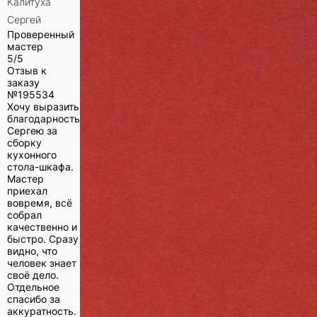
Калитуха
Сергей
Проверенный
мастер
5/5
Отзыв к
заказу
№
195534
Хочу выразить
благодарность
Сергею за
сборку
кухонного
стола-шкафа.
Мастер
приехал
вовремя, всё
собрал
качественно и
быстро. Сразу
видно, что
человек знает
своё дело.
Отдельное
спасибо за
аккуратность.