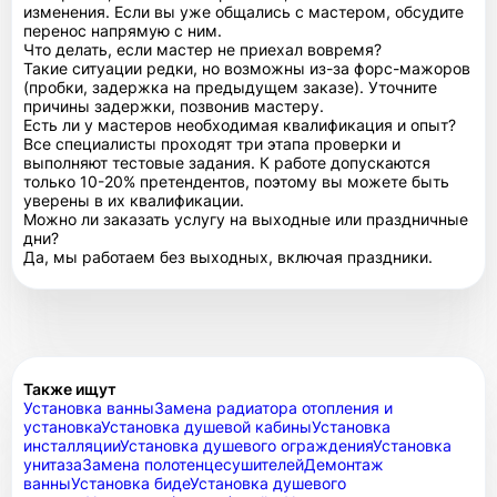
изменения. Если вы уже общались с мастером, обсудите
перенос напрямую с ним.
Что делать, если мастер не приехал вовремя?
Такие ситуации редки, но возможны из-за форс-мажоров
(пробки, задержка на предыдущем заказе). Уточните
причины задержки, позвонив мастеру.
Есть ли у мастеров необходимая квалификация и опыт?
Все специалисты проходят три этапа проверки и
выполняют тестовые задания. К работе допускаются
только 10-20% претендентов, поэтому вы можете быть
уверены в их квалификации.
Можно ли заказать услугу на выходные или праздничные
дни?
Да, мы работаем без выходных, включая праздники.
Также ищут
Установка ванны
Замена радиатора отопления и
установка
Установка душевой кабины
Установка
инсталляции
Установка душевого ограждения
Установка
унитаза
Замена полотенцесушителей
Демонтаж
ванны
Установка биде
Установка душевого