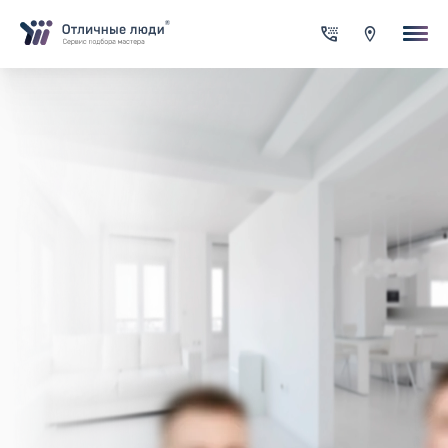
Ваша заявка
За каждый оформленный заказ вы получаете Cash-back на сво
счет
Итого:
0.00
руб.
Указанная сумма не является публичной офертой и может
меняться в зависимости от сложности работы
Контактная информация
Имя*
Город*
Адрес*
Телефон*
Опишите задачу