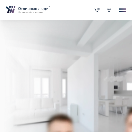
Ваша заявка
За каждый оформленный заказ вы получаете Cash-back на сво
счет
Итого:
0.00
руб.
Указанная сумма не является публичной офертой и может
меняться в зависимости от сложности работы
Контактная информация
Имя*
Город*
Адрес*
Телефон*
Опишите задачу