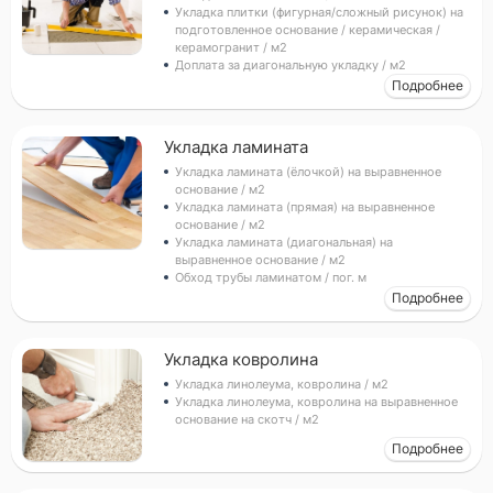
Укладка плитки (фигурная/сложный рисунок) на
подготовленное основание / керамическая /
керамогранит / м2
Доплата за диагональную укладку / м2
Подробнее
Прикрепить фото (до 5 шт.)
(Подсказка: фото помогут мастеру
точнее оценить задачу)
Укладка ламината
Укладка ламината (ёлочкой) на выравненное
основание / м2
Укладка ламината (прямая) на выравненное
Добавить фото
основание / м2
Заказать
Укладка ламината (диагональная) на
выравненное основание / м2
Я согласен с условиями
обработки данных
Обход трубы ламинатом / пог. м
Подробнее
Укладка ковролина
Укладка линолеума, ковролина / м2
Укладка линолеума, ковролина на выравненное
основание на скотч / м2
Подробнее