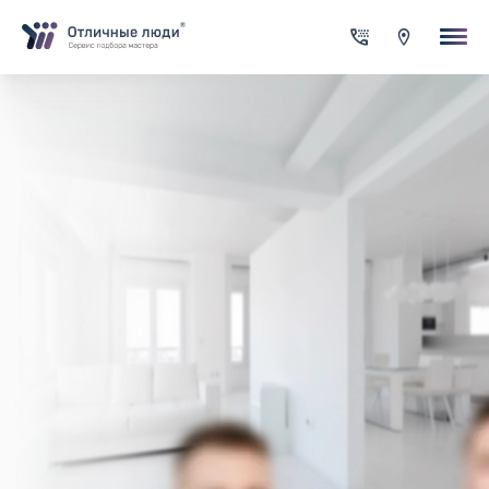
Ваша заявка
За каждый оформленный заказ вы получаете Cash-back на сво
счет
Итого:
0.00
руб.
Указанная сумма не является публичной офертой и может
меняться в зависимости от сложности работы
Контактная информация
Имя*
Город*
Адрес*
Телефон*
Опишите задачу