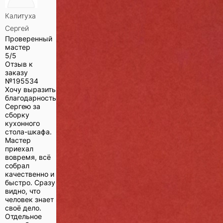
Калитуха
Сергей
Проверенный
мастер
5/5
Отзыв к
заказу
№
195534
Хочу выразить
благодарность
Сергею за
сборку
кухонного
стола-шкафа.
Мастер
приехал
вовремя, всё
собрал
качественно и
быстро. Сразу
видно, что
человек знает
своё дело.
Отдельное