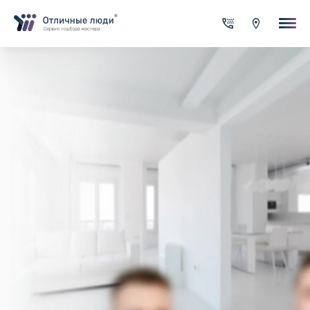
Ваша заявка
За каждый оформленный заказ вы получаете Cash-back на сво
счет
Итого:
0.00
руб.
Указанная сумма не является публичной офертой и может
меняться в зависимости от сложности работы
Контактная информация
Имя*
Город*
Адрес*
Телефон*
Опишите задачу